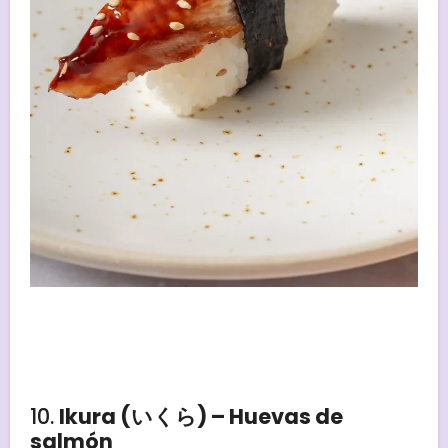
10.
Ikura (いくら) – Huevas de
salmón