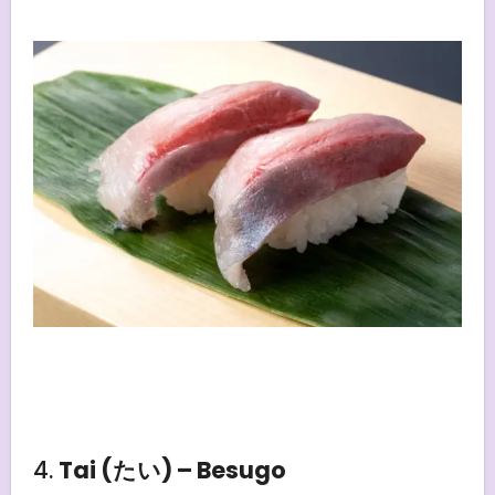
4.
Tai (たい) – Besugo