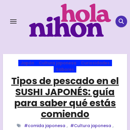
Skip
to
content
Japón
Cultura japonesa
Curiosidades
Sabores
Tipos de pescado en el
SUSHI JAPONÉS: guía
para saber qué estás
comiendo
#comida japonesa
,
#Cultura japonesa
,