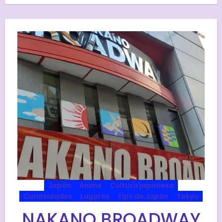
Japón
Anime
Cultura japonesa
Curiosidades
Lugares
Tips de Japón
Tokyo
NAKANO BROADWAY