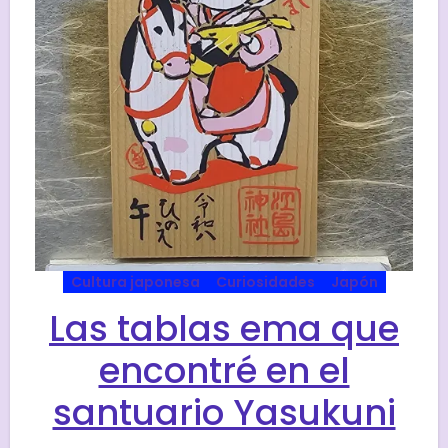
Cultura japonesa
Curiosidades
Japón
Las tablas ema que
encontré en el
santuario Yasukuni