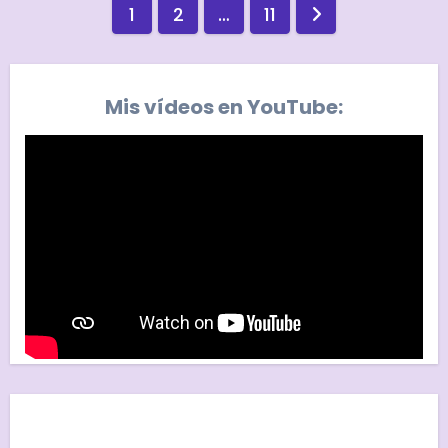
Paginación
1
2
…
11
de
entradas
Mis vídeos en YouTube: