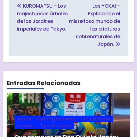
de
KUROMATSU – Los
Los YOKAI –
entradas
majestuosos árboles
Explorando el
de los Jardines
misterioso mundo de
imperiales de Tokyo.
las criaturas
sobrenaturales de
Japón.
Entradas Relacionadas
Japón
Cultura japonesa
Curiosidades
Lugares
Tips de Japón
Qué comprar en Don Quijote Japón: