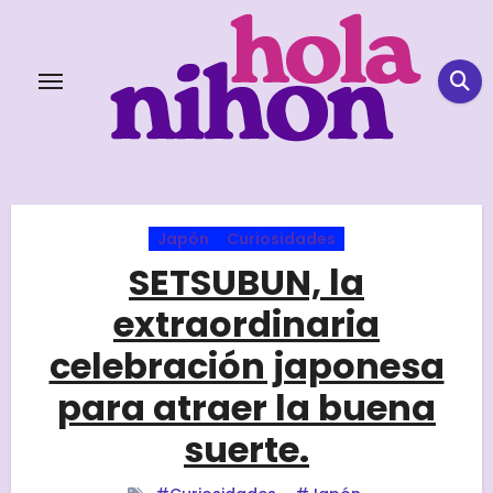
Skip
to
content
Japón
Curiosidades
SETSUBUN, la
extraordinaria
celebración japonesa
para atraer la buena
suerte.