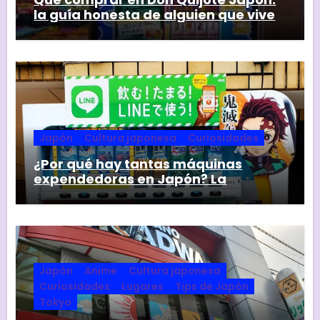
la guía honesta de alguien que vive
aquí
Japón
Cultura japonesa
Curiosidades
¿Por qué hay tantas máquinas
expendedoras en Japón? La
respuesta va mucho más allá de la
comodidad
Japón
Anime
Cultura japonesa
Curiosidades
Lugares
Tips de Japón
Tokyo