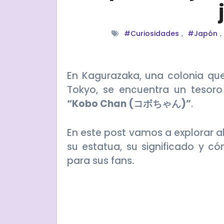
#Curiosidades
,
#Japón
,
En Kagurazaka, una colonia que forma parte del famoso distrito de Shinjuku en
Tokyo, se encuentra un tesoro
“Kobo Chan (コボちゃん)”
.
En este post vamos a explorar al
su estatua, su significado y 
para sus fans.