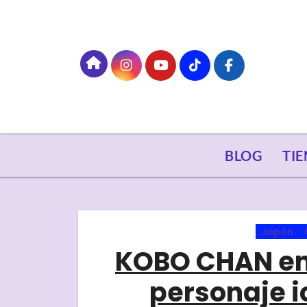
Skip
to
content
BLOG
TI
Japón
KOBO CHAN en 
personaje i