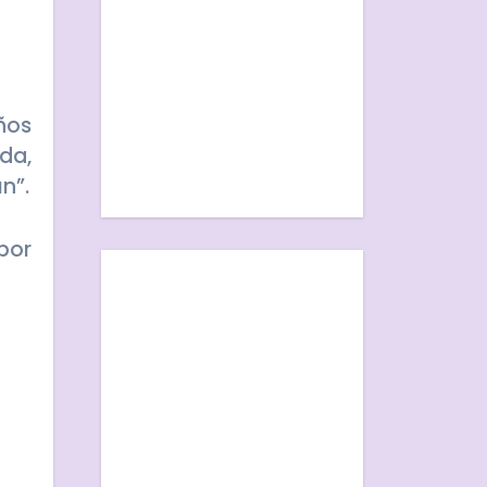
ños
da,
n”.
por