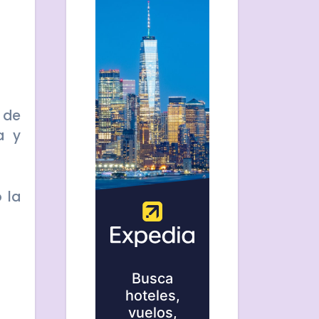
 de
a y
 la