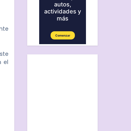
nte
ste
 el