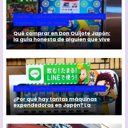
Japón
Cultura japonesa
Curiosidades
Lugares
Tips de Japón
Qué comprar en Don Quijote Japón:
la guía honesta de alguien que vive
aquí
Japón
Cultura japonesa
Curiosidades
¿Por qué hay tantas máquinas
expendedoras en Japón? La
respuesta va mucho más allá de la
comodidad