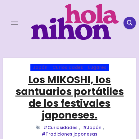
Skip
to
content
Japón
Curiosidades
Lugares
Los MIKOSHI, los
santuarios portátiles
de los festivales
japoneses.
#Curiosidades
,
#Japón
,
#Tradiciones japonesas