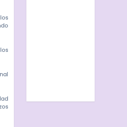
ndo
zos