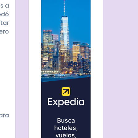
s a
edó
tar
ero
ara