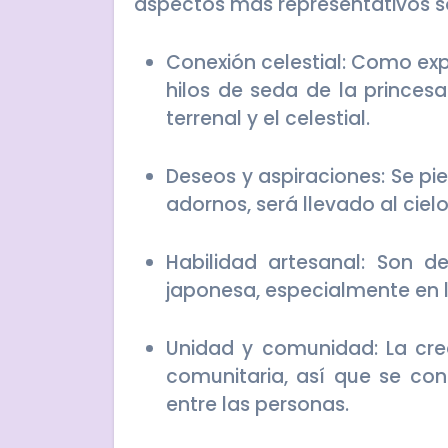
aspectos más representativos s
Conexión celestial: Como expliqué anteriormente, son la representación de los
hilos de seda de la princes
terrenal y el celestial.
Deseos y aspiraciones: Se piensa que al escribir un deseo y atarlo a uno de los
adornos, será llevado al ciel
Habilidad artesanal: Son de gran importancia para la tradición artesanal
japonesa, especialmente en la
Unidad y comunidad: La creación de estos adornos suele ser una actividad
comunitaria, así que se con
entre las personas.