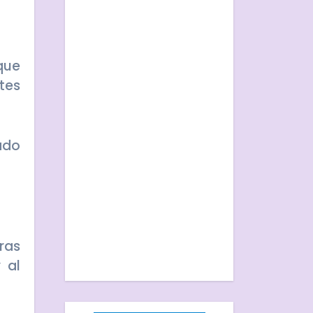
que
tes
ado
ras
 al