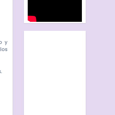
o y
los
.