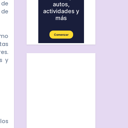
 de
 de
omo
tas
es.
s y
los