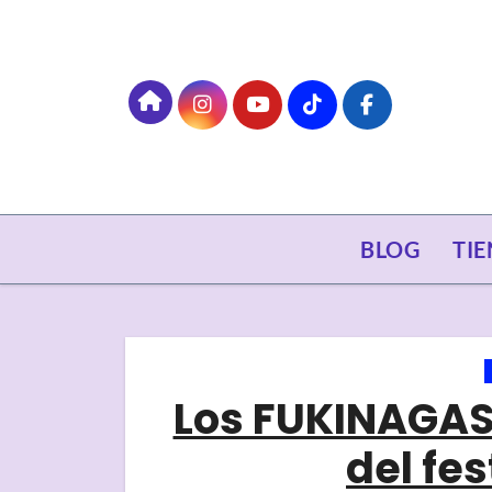
Skip
to
content
BLOG
TI
Los FUKINAGAS
del fe