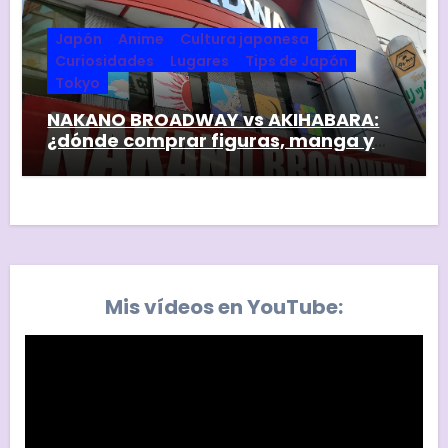
Japón
Anime
Cultura japonesa
Curiosidades
Lugares
Tips de Japón
Tokyo
NAKANO BROADWAY vs AKIHABARA:
¿dónde comprar figuras, manga y
coleccionables en Tokyo?
Mis vídeos en YouTube: