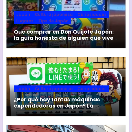
Japón
Cultura japonesa
Curiosidades
Lugares
Tips de Japón
Qué comprar en Don Quijote Japón:
la guía honesta de alguien que vive
aquí
Japón
Cultura japonesa
Curiosidades
¿Por qué hay tantas máquinas
expendedoras en Japón? La
respuesta va mucho más allá de la
comodidad