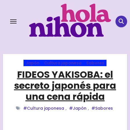
Skip
to
content
Japón
Cultura japonesa
Sabores
FIDEOS YAKISOBA: el
secreto japonés para
una cena rápida
#Cultura japonesa
,
#Japón
,
#Sabores