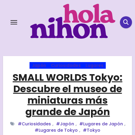
Skip
to
content
Japón
Curiosidades
Lugares
SMALL WORLDS Tokyo:
Descubre el museo de
miniaturas más
grande de Japón
#Curiosidades
,
#Japón
,
#Lugares de Japón
,
#Lugares de Tokyo
,
#Tokyo