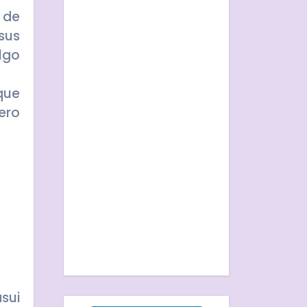
 de
sus
lgo
que
ero
sui