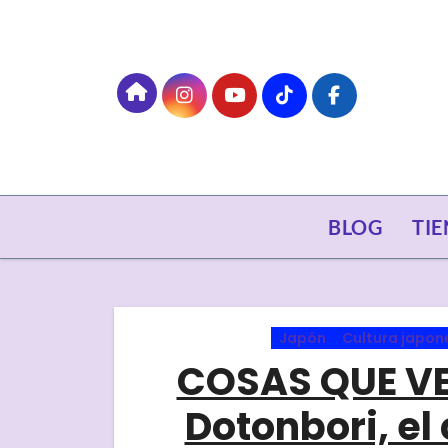
Skip
to
content
BLOG
TI
Japón
Cultura japon
COSAS QUE VE
Dotonbori, el