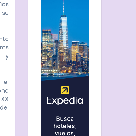
íos
 su
nte
ros
s y
 el
ona
 XX
del