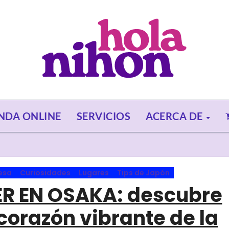
ENDA ONLINE
SERVICIOS
ACERCA DE
esa
Curiosidades
Lugares
Tips de Japón
R EN OSAKA: descubre
 corazón vibrante de la