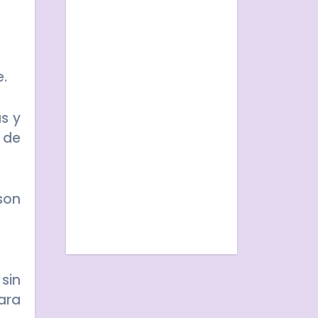
e.
s y
 de
son
sin
ara