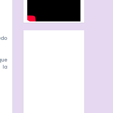
que
 la