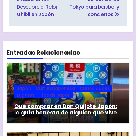
Descubre el Reloj
Tokyo para béisbol y
Ghibli en Japón
conciertos
Entradas Relacionadas
Japón
Cultura japonesa
Curiosidades
Lugares
Tips de Japón
Qué comprar en Don Quijote Japón:
la guía honesta de alguien que vive
aquí