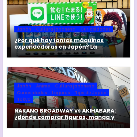
Japón
Cultura japonesa
Curiosidades
¿Por qué hay tantas máquinas
expendedoras en Japón? La
respuesta va mucho más allá de la
comodidad
Japón
Anime
Cultura japonesa
Curiosidades
Lugares
Tips de Japón
Tokyo
NAKANO BROADWAY vs AKIHABARA:
¿dónde comprar figuras, manga y
coleccionables en Tokyo?