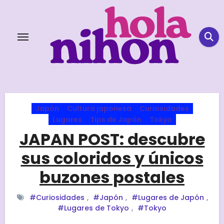
Skip
to
content
Japón
Cultura japonesa
Curiosidades
Lugares
Tips de Japón
Tokyo
JAPAN POST: descubre
sus coloridos y únicos
buzones postales
#Curiosidades
,
#Japón
,
#Lugares de Japón
,
#Lugares de Tokyo
,
#Tokyo