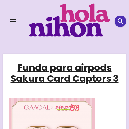
Skip
to
content
Funda para airpods
Sakura Card Captors 3