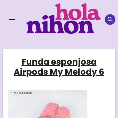
Skip
to
content
Funda esponjosa
Airpods My Melody 6