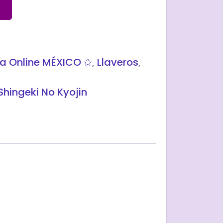
a Online MÉXICO ✩
,
Llaveros
,
Shingeki No Kyojin