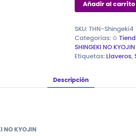
Strap
Añadir al carrito
TITAN
COLOSAL
y
SKU:
THN-Shingeki4
el
Categorías:
✩ Tiend
autobús
SHINGEKI NO KYOJIN
-
Etiquetas:
Llaveros
,
SHINGEKI
NO
Descripción
KYOJIN
cantidad
KI NO KYOJIN