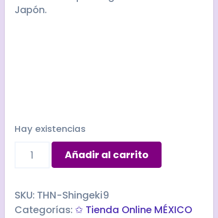
Japón.
Hay existencias
Strap
Añadir al carrito
ARMIN
ARLERT
TOKYO
SKU:
THN-Shingeki9
SKYTREE-
Categorías:
✩ Tienda Online MÉXICO