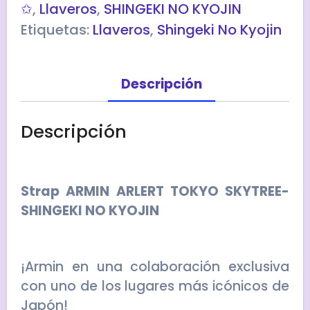
SHINGEKI
✩
,
Llaveros
,
SHINGEKI NO KYOJIN
NO
Etiquetas:
Llaveros
,
Shingeki No Kyojin
KYOJIN
cantidad
Descripción
Descripción
Strap ARMIN ARLERT TOKYO SKYTREE-
SHINGEKI NO KYOJIN
¡Armin en una colaboración exclusiva
con uno de los lugares más icónicos de
Japón!