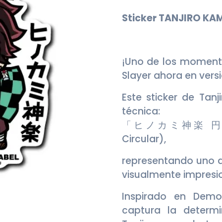
Sticker TANJIRO K
¡Uno de los momen
Slayer ahora en vers
Este sticker de Tan
técnica:
「ヒノカミ神楽 円舞」 (
Circular),
representando uno 
visualmente impresi
Inspirado en Demo
captura la determi