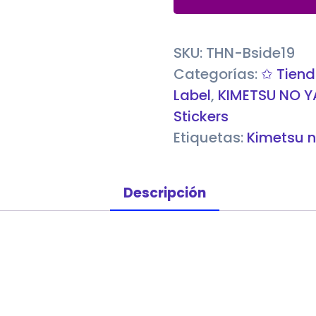
TANJIRO
KAMADO
cantidad
SKU:
THN-Bside19
Categorías:
✩ Tiend
Label
,
KIMETSU NO Y
Stickers
Etiquetas:
Kimetsu n
Descripción