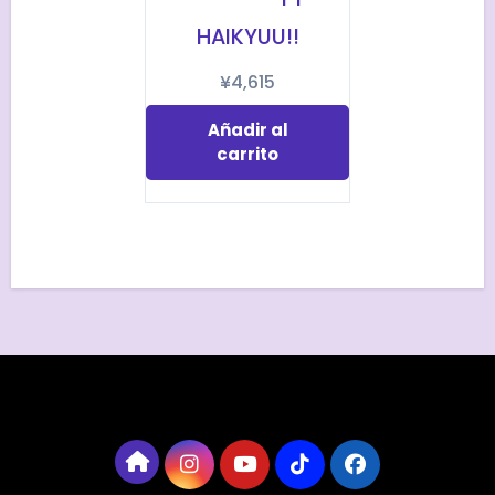
HAIKYUU!!
¥
4,615
Añadir al
carrito