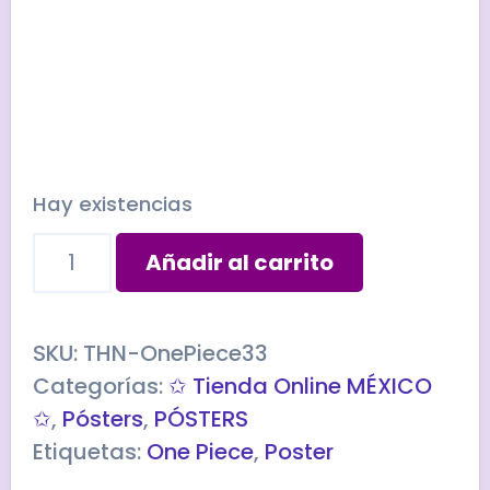
Hay existencias
Póster
Añadir al carrito
recompensa
TRAFALGAR
LAW
SKU:
THN-OnePiece33
cantidad
Categorías:
✩ Tienda Online MÉXICO
✩
,
Pósters
,
PÓSTERS
Etiquetas:
One Piece
,
Poster