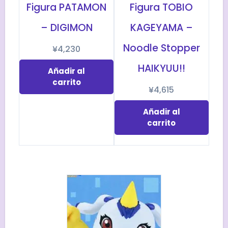
Figura PATAMON
Figura TOBIO
– DIGIMON
KAGEYAMA –
Noodle Stopper
¥
4,230
HAIKYUU!!
Añadir al
carrito
¥
4,615
Añadir al
carrito