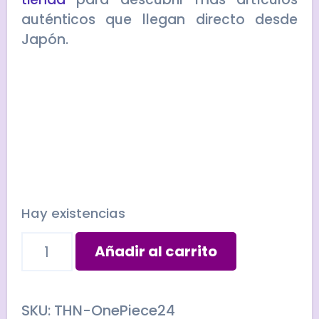
auténticos que llegan directo desde
Japón.
Hay existencias
Póster
Añadir al carrito
recompensa
FRANKY
cantidad
SKU:
THN-OnePiece24