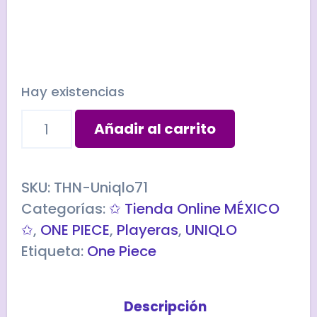
Hay existencias
Playera
Añadir al carrito
Uniqlo
ONE
PIECE
SKU:
THN-Uniqlo71
-
Categorías:
✩ Tienda Online MÉXICO
Talla
✩
,
ONE PIECE
,
Playeras
,
UNIQLO
Larga
Etiqueta:
One Piece
cantidad
Descripción