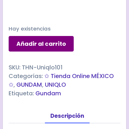
Hay existencias
Playera
Añadir al carrito
Uniqlo
GUNDAM
-
SKU:
THN-Uniqlo101
Talla
Categorías:
✩ Tienda Online MÉXICO
Chica
✩
,
GUNDAM
,
UNIQLO
cantidad
Etiqueta:
Gundam
Descripción