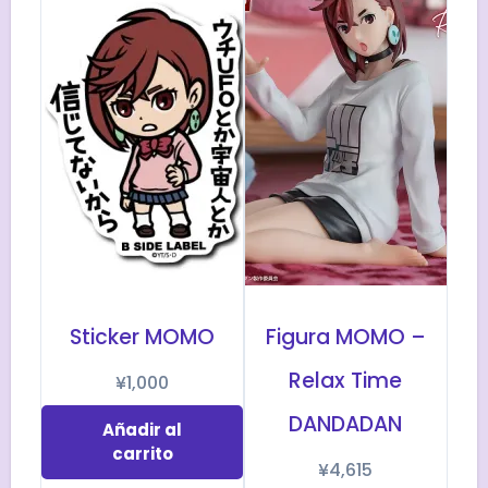
Sticker MOMO
Figura MOMO –
Relax Time
¥
1,000
DANDADAN
Añadir al
carrito
¥
4,615