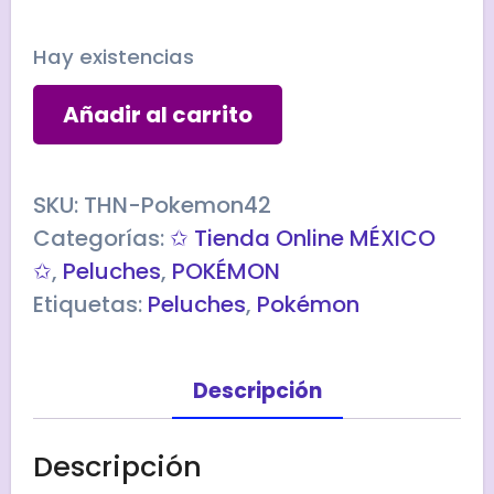
Hay existencias
Peluche
Añadir al carrito
POKÉMON
LUXIO
cantidad
SKU:
THN-Pokemon42
Categorías:
✩ Tienda Online MÉXICO
✩
,
Peluches
,
POKÉMON
Etiquetas:
Peluches
,
Pokémon
Descripción
Descripción