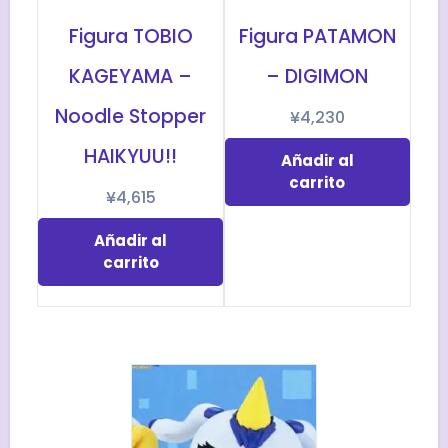
Figura TOBIO
Figura PATAMON
KAGEYAMA –
– DIGIMON
Noodle Stopper
¥
4,230
HAIKYUU!!
Añadir al
carrito
¥
4,615
Añadir al
carrito