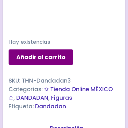
Hay existencias
OKARUN
Añadir al carrito
-
Figuarts
DANDADAN
SKU:
THN-Dandadan3
cantidad
Categorías:
✩ Tienda Online MÉXICO
✩
,
DANDADAN
,
Figuras
Etiqueta:
Dandadan