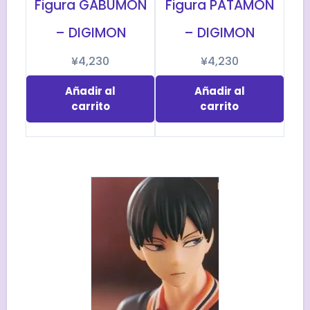
Figura GABUMON
Figura PATAMON
– DIGIMON
– DIGIMON
¥
4,230
¥
4,230
Añadir al
Añadir al
carrito
carrito