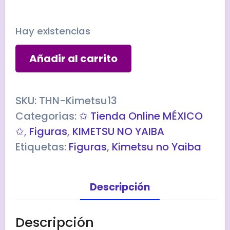
Hay existencias
Figura
Añadir al carrito
KYOJURO
RENGOKU
QPosket
SKU:
THN-Kimetsu13
cantidad
Categorías:
✩ Tienda Online MÉXICO
✩
,
Figuras
,
KIMETSU NO YAIBA
Etiquetas:
Figuras
,
Kimetsu no Yaiba
Descripción
Descripción