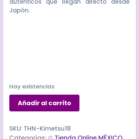
auténticos que llegan directo desde
Japón.
Hay existencias
Figura
Añadir al carrito
AKAZA
QPosket
cantidad
SKU:
THN-Kimetsu18
Categorías:
✩ Tienda Online MÉXICO