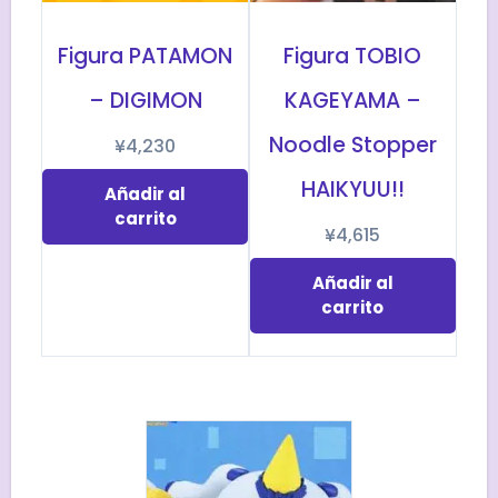
Figura PATAMON
Figura TOBIO
– DIGIMON
KAGEYAMA –
Noodle Stopper
¥
4,230
HAIKYUU!!
Añadir al
carrito
¥
4,615
Añadir al
carrito