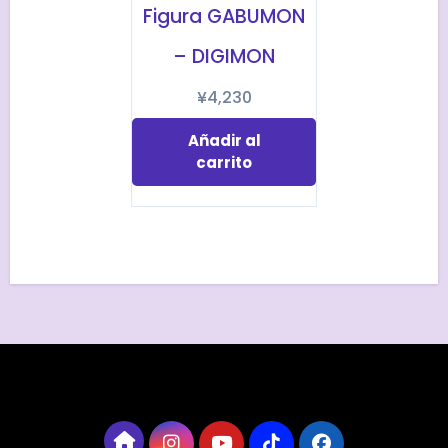
Figura GABUMON
– DIGIMON
¥
4,230
Añadir al
carrito