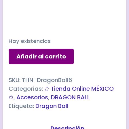
Hay existencias
Esfera
Añadir al carrito
del
Dragón
-
SKU:
THN-DragonBall6
DRAGON
Categorías:
✩ Tienda Online MÉXICO
BALL
✩
,
Accesorios
,
DRAGON BALL
cantidad
Etiqueta:
Dragon Ball
Descripción