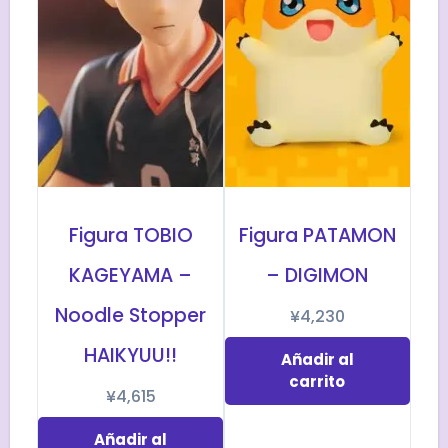
Figura TOBIO
Figura PATAMON
KAGEYAMA –
– DIGIMON
Noodle Stopper
¥
4,230
HAIKYUU!!
Añadir al
carrito
¥
4,615
Añadir al