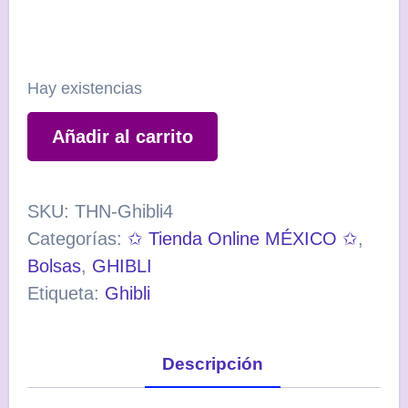
Hay existencias
Bolsa
Añadir al carrito
TOTORO
GRIS
-
SKU:
THN-Ghibli4
GHIBLI
Categorías:
✩ Tienda Online MÉXICO ✩
,
-
Bolsas
,
GHIBLI
Mi
Etiqueta:
Ghibli
vecino
Totoro
Descripción
cantidad